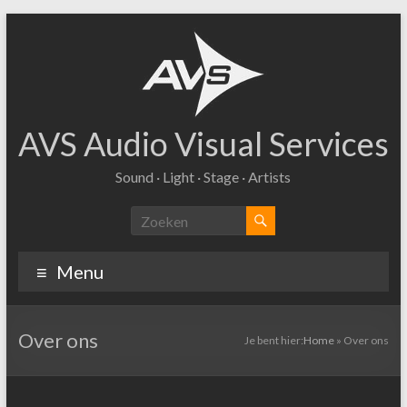
Ga
naar
inhoud
AVS Audio Visual Services
Sound · Light · Stage · Artists
Menu
Over ons
Je bent hier:
Home
»
Over ons