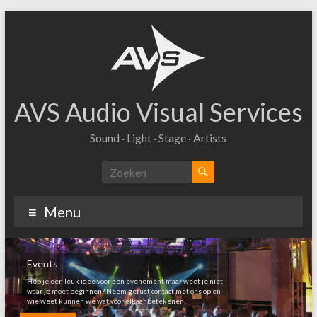
Ga
naar
inhoud
AVS Audio Visual Services
Sound · Light · Stage · Artists
Menu
Events
Heb je een leuk idee voor een evenement maar weet je niet
waar je moet beginnen? Neem gerust contact met ons op en
wie weet kunnen we wat voor elkaar betekenen!